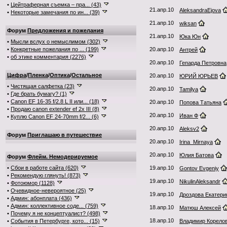
•
Цейтраферная съемка – пра... (43)
21.апр.10
AleksandraEjova
•
Некоторые замечания по ин... (39)
21.апр.10
wiksan
Форум
Предложения и пожелания
21.апр.10
Юка Юн
•
Мысли вслух о немыслимом (302)
•
Конкретные пожелания по ... (199)
20.апр.10
Антрей
•
об этике комментария (2276)
20.апр.10
Гепарда Петровна
Цифра
/
Пленка
/
Оптика
/
Остальное
20.апр.10
ЮРИЙ ЮРЬЕВ
•
Чистящая салфетка (23)
20.апр.10
Tamilya
•
Где брать бумагу? (1)
•
Canon EF 16-35 f/2.8 L II или... (18)
20.апр.10
Попова Татьяна
•
Продаю canon extender ef 2x III (8)
20.апр.10
Иван Ф
•
Куплю Canon EF 24-70mm f/2... (6)
20.апр.10
Aleksv2
Форум
Приглашаю в путешествие
20.апр.10
Irina_Mirnaya
20.апр.10
Юлия Батова
Форум
Флейм. Немодерируемое
•
Сбои в работе сайта (620)
19.апр.10
Gontov Evgeniy
•
Рекомендую глянуть! (873)
19.апр.10
NikulinAleksandr
•
Фотоюмор (1128)
•
Очевидное-невероятное (25)
19.апр.10
Дроздова Екатери
•
Админ: абонплата (436)
•
Админ: коллективное соде... (759)
18.апр.10
Матюш Алексей
•
Почему я не концептуалист? (498)
18.апр.10
•
События в Петербурге, кото... (15)
Владимир Корело