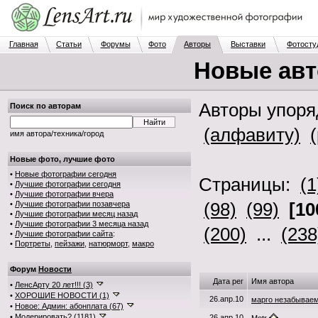
Главная
Статьи
Форумы
Фото
Авторы
Выставки
Фотосту
Новые ав
Авторы упор
Поиск по авторам
(алфавиту)
имя автора/техника/город
Новые фото, лучшие фото
•
Новые фотографии сегодня
Страницы:
(1
•
Лучшие фотографии сегодня
•
Лучшие фотографии вчера
(98)
(99)
[10
•
Лучшие фотографии позавчера
•
Лучшие фотографии месяц назад
•
Лучшие фотографии 3 месяца назад
(200)
...
(238
•
Лучшие фотографии сайта
:
•
Портреты
,
пейзажи
,
натюрморт
,
макро
Форум
Новости
Дата рег
Имя автора
•
ЛенсАрту 20 лет!!! (3)
•
ХОРОШИЕ НОВОСТИ (1)
26.апр.10
марго незабывае
•
Новое: Админ: абонплата (67)
•
Модерировать? (1181)
26.апр.10