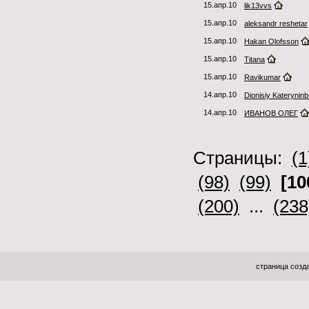
15.апр.10
lik13vvs
15.апр.10
aleksandr reshetar
15.апр.10
Hakan Olofsson
15.апр.10
Titana
15.апр.10
Ravikumar
14.апр.10
Dionisiy Katerynin
14.апр.10
ИВАНОВ ОЛЕГ
Страницы:
(1
(98)
(99)
[10
(200)
...
(238
страница созда