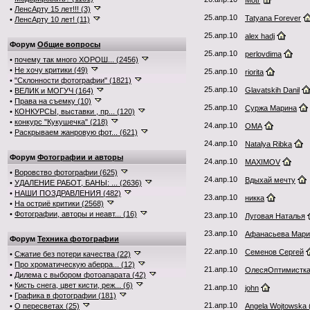
Motr
•
ЛенсАрту 15 лет!!! (3)
25.апр.10
Tatyana Forever
•
ЛенсАрту 10 лет! (11)
25.апр.10
alex hadj
Форум
Общие вопросы
25.апр.10
perlovdima
•
почему так много ХОРОШ... (2456)
•
Не хочу критики (49)
25.апр.10
riorita
•
"Склонности фотографии" (1821)
25.апр.10
Glavatskih Danil
•
ВЕЛИК и МОГУЧ (164)
•
Права на съемку (10)
25.апр.10
Суржа Марина
•
КОНКУРСЫ, выставки , пр... (120)
•
конкурс "Кукушечка" (218)
24.апр.10
OMA
•
Раскрываем жанровую фот... (621)
24.апр.10
Natalya Ribka
Форум
Фотографии и авторы
24.апр.10
MAXIMOV
•
Воровство фотографии (625)
24.апр.10
Вдыхай мечту
•
УДАЛЕНИЕ РАБОТ, БАНЫ: ... (2636)
•
НАШИ ПОЗДРАВЛЕНИЯ (482)
23.апр.10
никка
•
На остриё критики (2568)
•
Фотографии, авторы и неавт... (16)
23.апр.10
Луговая Наталья
23.апр.10
Афанасьева Мари
Форум
Техника фотографии
22.апр.10
Семенов Сергей
•
Сжатие без потери качества (22)
•
Про хроматическую аберра... (12)
21.апр.10
ОлесяОптимистк
•
Дилема с выбором фотоапарата (42)
•
Кисть снега, цвет кисти, реж... (6)
21.апр.10
john
•
Графика в фотографии (181)
21.апр.10
•
О пересветах (25)
Angela Wojtowska 