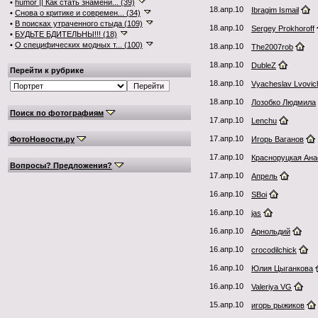
•
humor || Как стать знамени... (39)
18.апр.10
Ibragim Ismail
•
Снова о критике и современ... (34)
•
В поисках утраченного стыда (109)
18.апр.10
Sergey Prokhoroff
•
БУДЬТЕ БДИТЕЛЬНЫ!!! (18)
•
О специфических модных т... (100)
18.апр.10
The2007rob
18.апр.10
DubleZ
Перейти к рубрике
18.апр.10
Vyacheslav Lvovic
18.апр.10
Лозобко Людмила
Поиск по фотографиям
17.апр.10
Lenchu
17.апр.10
ФотоНовости.ру
Игорь Ваганов
17.апр.10
Красноруцкая Ана
Вопросы? Предложения?
17.апр.10
Aпрель
16.апр.10
SBoi
16.апр.10
jas
16.апр.10
Арнольдий
16.апр.10
crocodilchick
16.апр.10
Юлия Цыганкова
16.апр.10
Valeriya VG
15.апр.10
игорь рыжиков