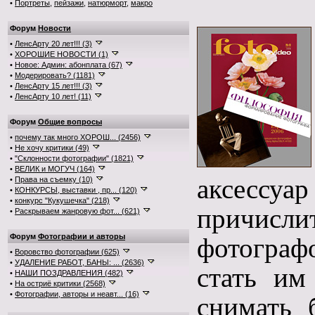
•
Портреты
,
пейзажи
,
натюрморт
,
макро
Форум
Новости
•
ЛенсАрту 20 лет!!! (3)
•
ХОРОШИЕ НОВОСТИ (1)
•
Новое: Админ: абонплата (67)
•
Модерировать? (1181)
•
ЛенсАрту 15 лет!!! (3)
•
ЛенсАрту 10 лет! (11)
Форум
Общие вопросы
•
почему так много ХОРОШ... (2456)
•
Не хочу критики (49)
•
"Склонности фотографии" (1821)
•
ВЕЛИК и МОГУЧ (164)
аксессуар
•
Права на съемку (10)
•
КОНКУРСЫ, выставки , пр... (120)
•
конкурс "Кукушечка" (218)
причисл
•
Раскрываем жанровую фот... (621)
Форум
Фотографии и авторы
фотографо
•
Воровство фотографии (625)
•
УДАЛЕНИЕ РАБОТ, БАНЫ: ... (2636)
стать им
•
НАШИ ПОЗДРАВЛЕНИЯ (482)
•
На остриё критики (2568)
•
Фотографии, авторы и неавт... (16)
снимать 