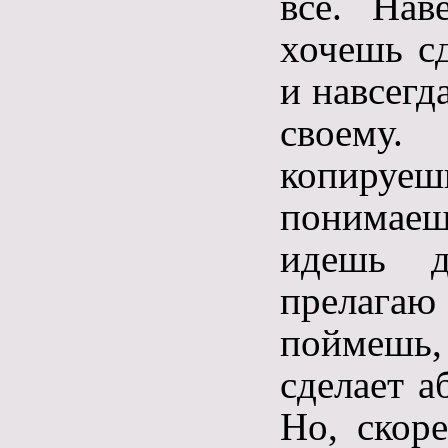
всё. Нав
хочешь сд
и навсегд
своему.
копируе
понимаеш
идешь д
прелагаю
поймешь,
сделает а
Но, скоре