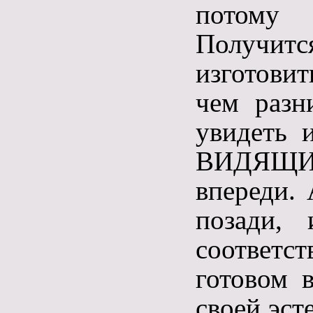
потому 
Получитс
изготови
чем разн
увидеть 
ВИДЯЩИЙ 
впереди. 
позади, 
соответст
готовом в
своей эст