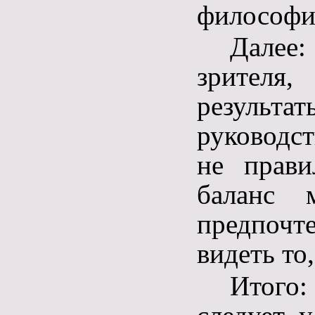
философии
Далее:
зрителя
результа
руководс
не прави
баланс 
предпочт
видеть то,
Итого