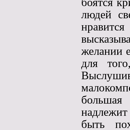
боятся кр
людей св
нравитс
высказы
желании е
для того
Выслу
малокомп
большая
надлежит 
быть по