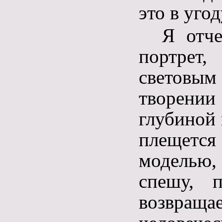
это в уго
Я отч
портрет,
световы
творени
глубиной 
плещется 
моделью,
спешу, п
возвращае