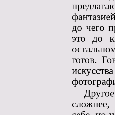
предлагаю
фантазией
до чего п
это до к
остальн
готов. Го
искусс
фотограф
Другое
сложнее,
себе, но 