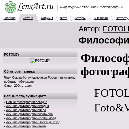
Главная
Статьи
Форумы
Фото
Авторы
Выставки
Фотосту
Автор:
FOTOL
Философи
Филос
FOTOLEY
фотогра
Об авторе, техника
Член Союза Фотохудожников России, выставки,
победы, публикации.
Canon 20D, студия
FOTO
Новые фото, лучшие фото
•
Новые фотографии сегодня
Foto&V
•
Лучшие фотографии сегодня
•
Лучшие фотографии вчера
•
Лучшие фотографии позавчера
•
Лучшие фотографии месяц назад
•
Лучшие фотографии 3 месяца назад
•
Лучшие фотографии сайта
: