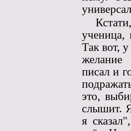
универса
Кстати
ученица, 
Так вот, 
желание 
писал и г
подражат
это, выби
слышит. Я
я сказал"