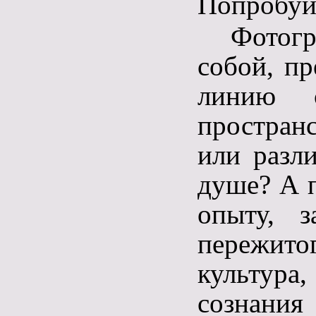
Попробу
Фотогр
собой, пр
линию с
простран
или разл
душе? А п
опыту, 
пережито
культура
сознани