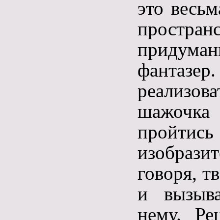
это весьм
простран
придума
фантазер.
реализо
шажочка 
пройти
изобраз
говоря, т
и вызыва
нему. Ре