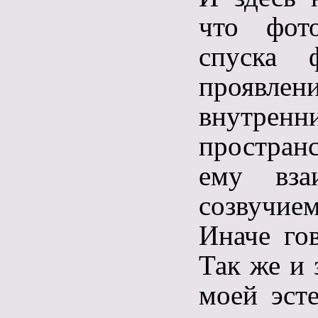
что фот
спуска 
проявле
внутре
пространс
ему вза
созвучи
Иначе гов
Так же и 
моей эст