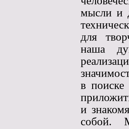
человече
мысли и 
техничес
для твор
наша ду
реализа
значимост
в поиске 
приложить
и знакомя
собой. 