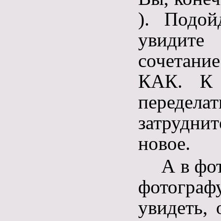
). Подой
увидите
сочетани
КАК. К 
перед
затруднит
новое.
А в фо
фотогра
увидеть, 