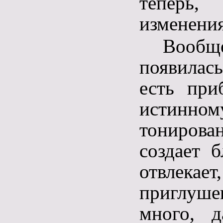
теперь,
изменения
Вообщ
появилась
есть при
истинно
тонирова
создает б
отвлекае
приглуше
много, д