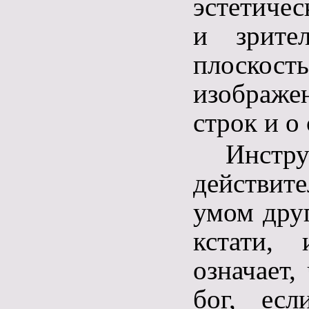
эстетичес
и зрите
плоскость
изображе
строк и о 
Инстр
действит
умом друг
кстати,
означает,
бог, есл