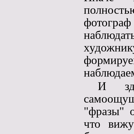
полность
фотограф
наблюда
художн
формиру
наблюдаем
И зд
самоощущ
"фразы" 
что вижу