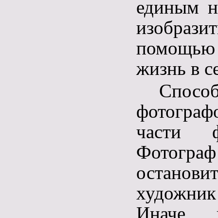
единым н
изобрази
помощью 
жизнь в с
Спосо
фотограф
части ф
Фотограф
останови
художник
Иначе г