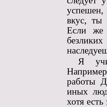
следует 
успешен,
вкус, ты
Если же
безлики
наследуеш
Я учи
Например
работы Д
иных люд
хотя есть