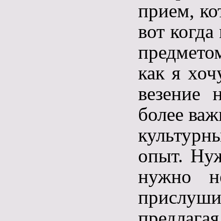
прием, ко
вот когда
предметом
как я хоч
везение 
более важ
культурн
опыт. Ну
нужно н
прислуши
предлага