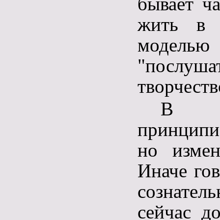
бывает ча
жить в к
моделью 
"послуша
творчеств
В в
принципи
но измен
Иначе гов
сознател
сейчас д