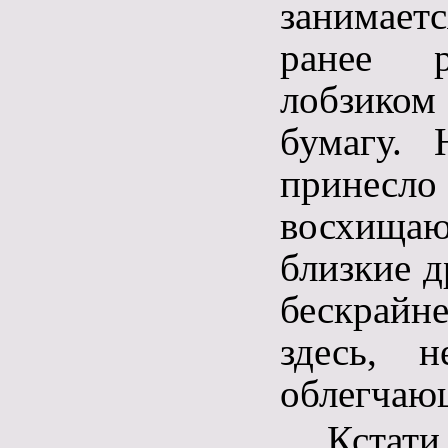
занимает
ранее р
лобзико
бумагу.
принес
восхищаю
близкие д
бескрайн
здесь, н
облегчаю
Кста