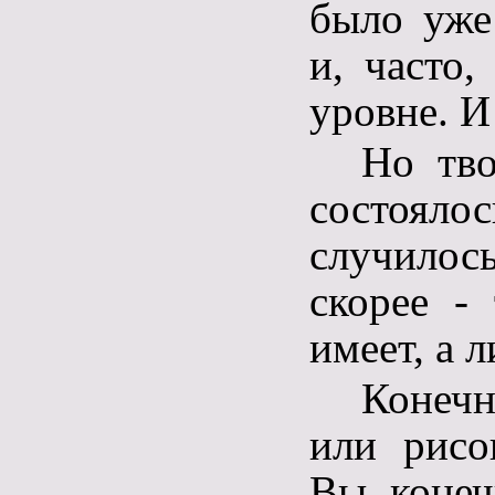
было уже 
и, часто
уровне. 
Но тво
состоял
случилось
скорее -
имеет, а 
Конечн
или рисо
Вы, конеч