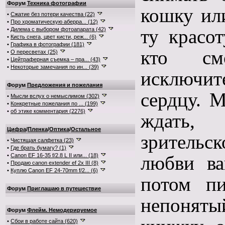
Форум
Техника фотографии
кошку или
•
Сжатие без потери качества (22)
•
Про хроматическую аберра... (12)
ту красот
•
Дилема с выбором фотоапарата (42)
•
Кисть снега, цвет кисти, реж... (6)
•
Графика в фотографии (181)
кто см
•
О пересветах (25)
•
Цейтраферная съемка – пра... (43)
•
Некоторые замечания по ин... (39)
исключи
Форум
Предложения и пожелания
сердцу. 
•
Мысли вслух о немыслимом (302)
•
Конкретные пожелания по ... (199)
•
об этике комментария (2276)
ждать,
Цифра
/
Пленка
/
Оптика
/
Остальное
зрительск
•
Чистящая салфетка (23)
•
Где брать бумагу? (1)
•
Canon EF 16-35 f/2.8 L II или... (18)
любви в
•
Продаю canon extender ef 2x III (8)
•
Куплю Canon EF 24-70mm f/2... (6)
потом пи
Форум
Приглашаю в путешествие
непонят
Форум
Флейм. Немодерируемое
•
Сбои в работе сайта (620)