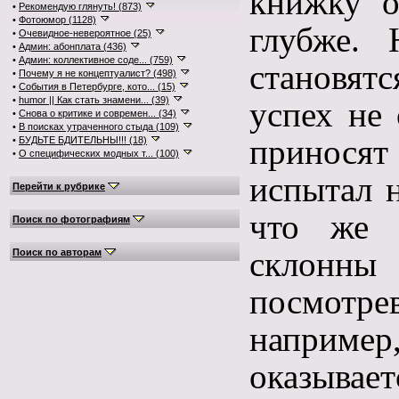
книжку о
•
Рекомендую глянуть! (873)
•
Фотоюмор (1128)
глубже.
•
Очевидное-невероятное (25)
•
Админ: абонплата (436)
•
Админ: коллективное соде... (759)
становят
•
Почему я не концептуалист? (498)
•
События в Петербурге, кото... (15)
•
humor || Как стать знамени... (39)
успех не 
•
Снова о критике и современ... (34)
•
В поисках утраченного стыда (109)
приносят
•
БУДЬТЕ БДИТЕЛЬНЫ!!! (18)
•
О специфических модных т... (100)
испытал н
Перейти к рубрике
что же 
Поиск по фотографиям
склонны
Поиск по авторам
посмотре
наприме
оказывае