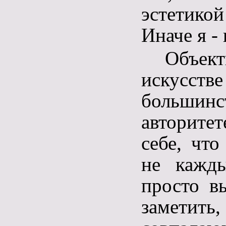
эстетик
Иначе я -
Объе
искусстве
большин
авторитет
себе, что
не кажды
просто в
заметит