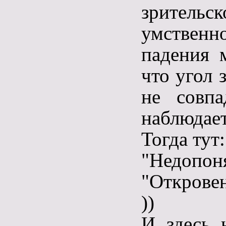
зритель
умственн
падения 
что угол 
не совпа
наблюдает
Тогда тут:
"Недопоня
"Откровен
))
И здесь 