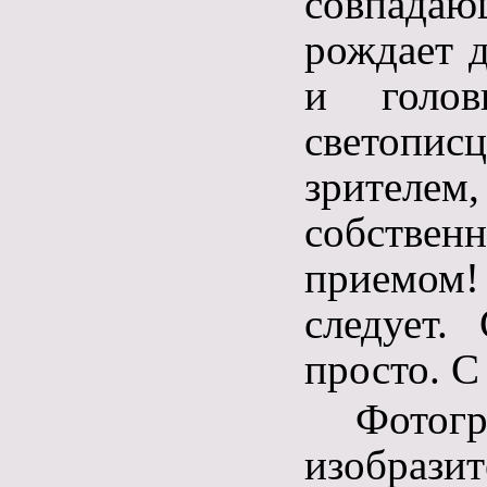
совпадаю
рождает д
и голов
светопис
зрителе
собств
приемом
следует.
просто. С
Фотогр
изобраз