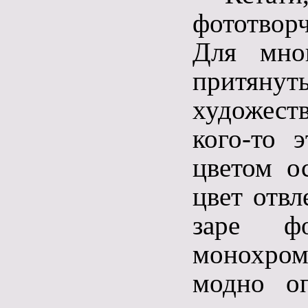
фототворч
Для мно
притянут
художест
кого-то 
цветом ос
цвет отвл
заре ф
монохром
модно о